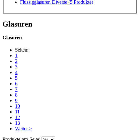
Flüssigglasuren Diverse
(5 Produkte)
Glasuren
Glasuren
Seiten:
1
2
3
4
5
6
7
8
9
10
11
12
13
Weiter >
Produkte pro Seite: