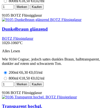
800ml
€
18,50
€0,02/ml
Merken
Kaufen
9105
BOTZ Flüssigglasur
Dunkelbraun glänzend
BOTZ Flüssigglasur
1020-1060°C
Alles Lesen
Wie 9104 Cognac, jedoch sattes dunkles Braun, halbtransparent,
dunkler auf rotem und schwarzem Ton.
200ml
€
6,30
€0,03/ml
800ml
€
18,50
€0,02/ml
Merken
Kaufen
9106
BOTZ Flüssigglasur
Transparent hochgl.