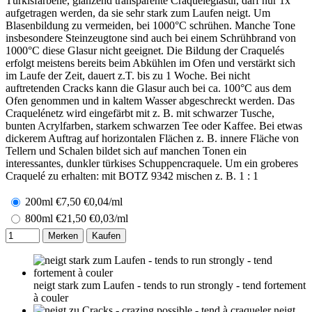
Türkisfarbene, glänzend transparente Craqueleglasur, darf nur 1x
aufgetragen werden, da sie sehr stark zum Laufen neigt. Um
Blasenbildung zu vermeiden, bei 1000°C schrühen. Manche Tone
insbesondere Steinzeugtone sind auch bei einem Schrühbrand von
1000°C diese Glasur nicht geeignet. Die Bildung der Craquelés
erfolgt meistens bereits beim Abkühlen im Ofen und verstärkt sich
im Laufe der Zeit, dauert z.T. bis zu 1 Woche. Bei nicht
auftretenden Cracks kann die Glasur auch bei ca. 100°C aus dem
Ofen genommen und in kaltem Wasser abgeschreckt werden. Das
Craquelénetz wird eingefärbt mit z. B. mit schwarzer Tusche,
bunten Acrylfarben, starkem schwarzen Tee oder Kaffee. Bei etwas
dickerem Auftrag auf horizontalen Flächen z. B. innere Fläche von
Tellern und Schalen bildet sich auf manchen Tonen ein
interessantes, dunkler türkises Schuppencraquele. Um ein groberes
Craquelé zu erhalten: mit BOTZ 9342 mischen z. B. 1 : 1
200ml
€
7,50
€0,04/ml
800ml
€
21,50
€0,03/ml
Merken
Kaufen
neigt stark zum Laufen - tends to run strongly - tend fortement
à couler
neigt