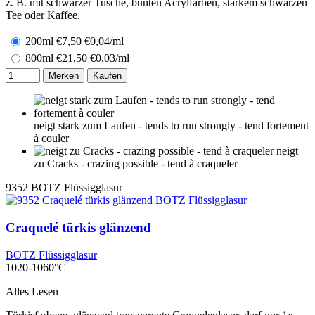
z. B. mit schwarzer Tusche, bunten Acrylfarben, starkem schwarzen
Tee oder Kaffee.
200ml
€
7,50
€0,04/ml
800ml
€
21,50
€0,03/ml
Merken
Kaufen
neigt stark zum Laufen - tends to run strongly - tend fortement
à couler
neigt
zu Cracks - crazing possible - tend à craqueler
9352
BOTZ Flüssigglasur
Craquelé türkis glänzend
BOTZ Flüssigglasur
1020-1060°C
Alles Lesen