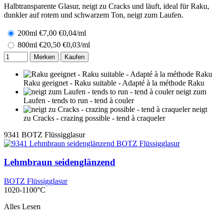
Halbtransparente Glasur, neigt zu Cracks und läuft, ideal für Raku,
dunkler auf rotem und schwarzem Ton, neigt zum Laufen.
200ml
€
7,00
€0,04/ml
800ml
€
20,50
€0,03/ml
Merken
Kaufen
Raku geeignet - Raku suitable - Adapté à la méthode Raku
neigt zum
Laufen - tends to run - tend à couler
neigt
zu Cracks - crazing possible - tend à craqueler
9341
BOTZ Flüssigglasur
Lehmbraun seidenglänzend
BOTZ Flüssigglasur
1020-1100°C
Alles Lesen