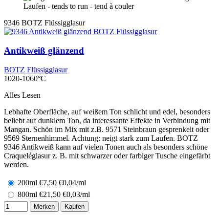
Laufen - tends to run - tend à couler
9346
BOTZ Flüssigglasur
Antikweiß glänzend
BOTZ Flüssigglasur
1020-1060°C
Alles Lesen
Lebhafte Oberfläche, auf weißem Ton schlicht und edel, besonders
beliebt auf dunklem Ton, da interessante Effekte in Verbindung mit
Mangan. Schön im Mix mit z.B. 9571 Steinbraun gesprenkelt oder
9569 Sternenhimmel. Achtung: neigt stark zum Laufen. BOTZ
9346 Antikweiß kann auf vielen Tonen auch als besonders schöne
Craqueléglasur z. B. mit schwarzer oder farbiger Tusche eingefärbt
werden.
200ml
€
7,50
€0,04/ml
800ml
€
21,50
€0,03/ml
Merken
Kaufen