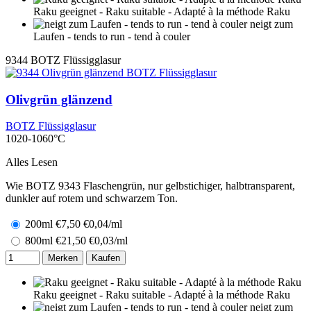
Raku geeignet - Raku suitable - Adapté à la méthode Raku
neigt zum
Laufen - tends to run - tend à couler
9344
BOTZ Flüssigglasur
Olivgrün glänzend
BOTZ Flüssigglasur
1020-1060°C
Alles Lesen
Wie BOTZ 9343 Flaschengrün, nur gelbstichiger, halbtransparent,
dunkler auf rotem und schwarzem Ton.
200ml
€
7,50
€0,04/ml
800ml
€
21,50
€0,03/ml
Merken
Kaufen
Raku geeignet - Raku suitable - Adapté à la méthode Raku
neigt zum