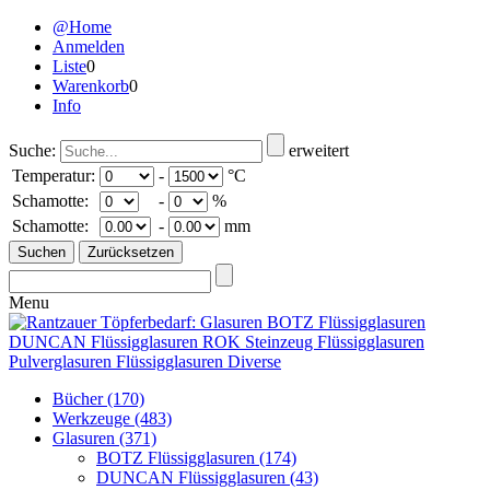
@Home
Anmelden
Liste
0
Warenkorb
0
Info
Suche:
erweitert
Temperatur:
-
°C
Schamotte:
-
%
Schamotte:
-
mm
Menu
Bücher
(170)
Werkzeuge
(483)
Glasuren
(371)
BOTZ Flüssigglasuren
(174)
DUNCAN Flüssigglasuren
(43)