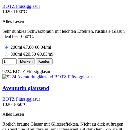
BOTZ Flüssigglasur
1020-1100°C
Alles Lesen
Sehr dunkles Schwarzbraun mit leichten Effekten, rustikale Glasur,
ideal bei 1050°C.
200ml
€
7,00
€0,04/ml
800ml
€
20,50
€0,03/ml
Merken
Kaufen
9224
BOTZ Flüssigglasur
Aventurin glänzend
BOTZ Flüssigglasur
1020-1060°C
Alles Lesen
Rötlich braune Glasur mit Glitzereffekten. Nicht zu dick auftragen,
da sonst wie Honigbraun, sehr interessant auf dunklem Ton, neigt