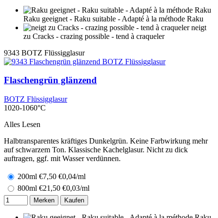
Raku geeignet - Raku suitable - Adapté à la méthode Raku
neigt
zu Cracks - crazing possible - tend à craqueler
9343
BOTZ Flüssigglasur
Flaschengrün glänzend
BOTZ Flüssigglasur
1020-1060°C
Alles Lesen
Halbtransparentes kräftiges Dunkelgrün. Keine Farbwirkung mehr
auf schwarzem Ton. Klassische Kachelglasur. Nicht zu dick
auftragen, ggf. mit Wasser verdünnen.
200ml
€
7,50
€0,04/ml
800ml
€
21,50
€0,03/ml
Merken
Kaufen