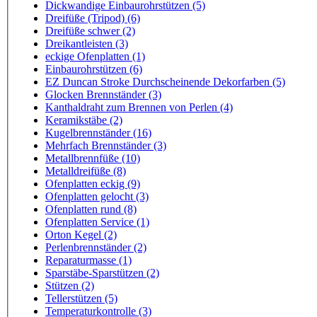
Dickwandige Einbaurohrstützen (5)
Dreifüße (Tripod) (6)
Dreifüße schwer (2)
Dreikantleisten (3)
eckige Ofenplatten (1)
Einbaurohrstützen (6)
EZ Duncan Stroke Durchscheinende Dekorfarben (5)
Glocken Brennständer (3)
Kanthaldraht zum Brennen von Perlen (4)
Keramikstäbe (2)
Kugelbrennständer (16)
Mehrfach Brennständer (3)
Metallbrennfüße (10)
Metalldreifüße (8)
Ofenplatten eckig (9)
Ofenplatten gelocht (3)
Ofenplatten rund (8)
Ofenplatten Service (1)
Orton Kegel (2)
Perlenbrennständer (2)
Reparaturmasse (1)
Sparstäbe-Sparstützen (2)
Stützen (2)
Tellerstützen (5)
Temperaturkontrolle (3)