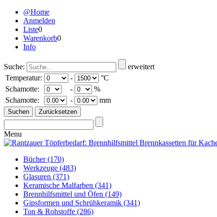
@Home
Anmelden
Liste
0
Warenkorb
0
Info
Suche:
erweitert
Temperatur:
-
°C
Schamotte:
-
%
Schamotte:
-
mm
Menu
Bücher
(170)
Werkzeuge
(483)
Glasuren
(371)
Keramische Malfarben
(341)
Brennhilfsmittel und Öfen
(149)
Gipsformen und Schrühkeramik
(341)
Ton & Rohstoffe
(286)