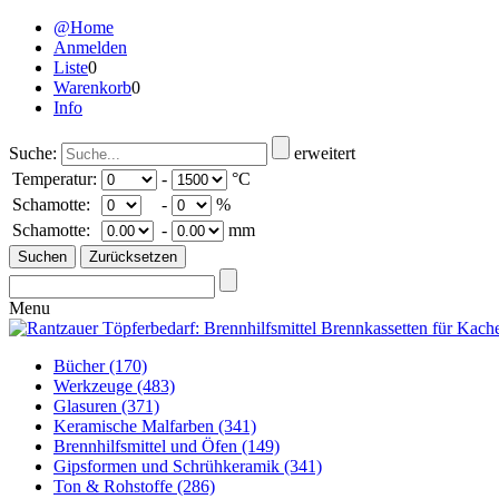
@Home
Anmelden
Liste
0
Warenkorb
0
Info
Suche:
erweitert
Temperatur:
-
°C
Schamotte:
-
%
Schamotte:
-
mm
Menu
Bücher
(170)
Werkzeuge
(483)
Glasuren
(371)
Keramische Malfarben
(341)
Brennhilfsmittel und Öfen
(149)
Gipsformen und Schrühkeramik
(341)
Ton & Rohstoffe
(286)