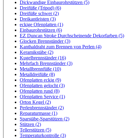
Dickwandige Einbaurohrstützen (5)
Dreifüße (Tripod) (6)
Dreifüße schwer (2)
Dreikantleisten (3)
eckige Ofenplatten (1)
Einbaurohrstützen (6)
EZ Duncan Stroke Durchscheinende Dekorfarben (5)
Glocken Brennständer (3)
Kanthaldraht zum Brennen von Perlen (4)
Keramikstäbe (2)
Kugelbrennständer (16)
Mehrfach Brennständer (3)
Metallbrennfüße (10)
Metalldreifüße (8)
Ofenplatten eckig (9)
Ofenplatten gelocht (3)
Ofenplatten rund (8)
Ofenplatten Service (1)
Orton Kegel (2)
Perlenbrennständer (2)
Reparaturmasse (1)
Sparstäbe-Sparstützen (2)
Stützen (2)
Tellerstützen (5)
Temperaturkontrolle (3)