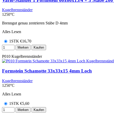
Vario-Ständer 1 Formstein 60x60x15/4 + 3 Stäbe 20
Kugelbrennständer
1250°C
Brenngut genau zentrieren Stäbe D 4mm
Alles Lesen
1STK
€
16,70
Merken
Kaufen
P010
Kugelbrennständer
Formstein Schamotte 33x33x15 4mm Loch
Kugelbrennständer
1250°C
Alles Lesen
1STK
€
5,60
Merken
Kaufen