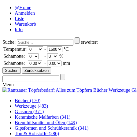
@Home
Anmelden
Liste
Warenkorb
Info
Suche:
erweitert
Temperatur:
-
°C
Schamotte:
-
%
Schamotte:
-
mm
Menu
Bücher
(170)
Werkzeuge
(483)
Glasuren
(371)
Keramische Malfarben
(341)
Brennhilfsmittel und Öfen
(149)
Gipsformen und Schrühkeramik
(341)
Ton & Rohstoffe
(286)