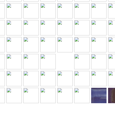
zum
zum
zum
zum
zum
zum
zum
l
Artikel
Artikel
Artikel
Artikel
Artikel
Artikel
Arti
zum
zum
zum
zum
zum
zum
zum
l
Artikel
Artikel
Artikel
Artikel
Artikel
Artikel
Arti
zum
zum
zum
zum
zum
zum
zum
l
Artikel
Artikel
Artikel
Artikel
Artikel
Artikel
Arti
zum
zum
zum
zum
zum
zum
zum
l
Artikel
Artikel
Artikel
Artikel
Artikel
Artikel
Arti
zum
zum
zum
zum
zum
zum
zum
l
Artikel
Artikel
Artikel
Artikel
Artikel
Arti
Artikel
zum
zum
zum
zum
zum
zum
zum
l
Artikel
Artikel
Artikel
Artikel
Artikel
Artikel
Arti
zum
zum
zum
zum
zum
zum
zum
l
Artikel
Artikel
Artikel
Artikel
Artikel
Artikel
Arti