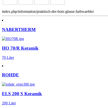
zum
zum
zum
zum
index.php/information/praktisch-der-botz-glasur-farbwaehler
Artikel
Artikel
Artikel
Artikel
NABERTHERM
HO 70/R Keramik
70 Liter
ROHDE
ELS 200 S Keramik
200 Liter