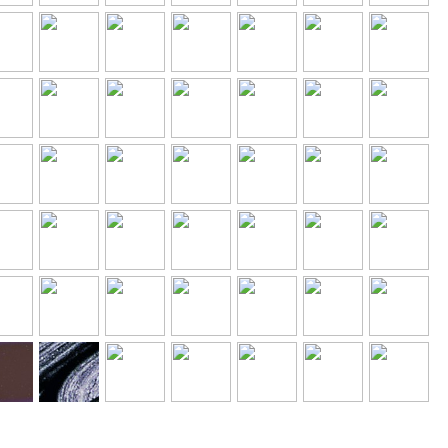
zum
zum
zum
zum
zum
zum
kel
Artikel
Artikel
Artikel
Artikel
Artikel
Artikel
zum
zum
zum
zum
zum
zum
kel
Artikel
Artikel
Artikel
Artikel
Artikel
Artikel
zum
zum
zum
zum
zum
zum
kel
Artikel
Artikel
Artikel
Artikel
Artikel
Artikel
zum
zum
zum
zum
zum
zum
kel
Artikel
Artikel
Artikel
Artikel
Artikel
Artikel
zum
zum
zum
zum
zum
zum
kel
Artikel
Artikel
Artikel
Artikel
Artikel
Artikel
zum
zum
zum
zum
zum
zum
kel
Artikel
Artikel
Artikel
Artikel
Artikel
Artikel
zum
zum
zum
zum
zum
zum
Artikel
Artikel
Artikel
Artikel
Artikel
kel
Artikel