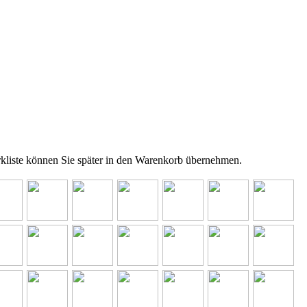
rkliste können Sie später in den Warenkorb übernehmen.
zum
zum
zum
zum
zum
zum
kel
Artikel
Artikel
Artikel
Artikel
Artikel
Artikel
zum
zum
zum
zum
zum
zum
kel
Artikel
Artikel
Artikel
Artikel
Artikel
Artikel