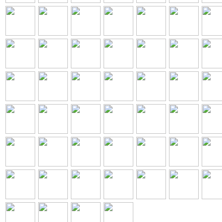
zum
zum
zum
zum
zum
zum
zum
Artikel
Artikel
Artikel
Artikel
Artikel
Artikel
Artike
zum
zum
zum
zum
zum
zum
zum
Artikel
Artikel
Artikel
Artikel
Artikel
Artikel
Artike
zum
zum
zum
zum
zum
zum
zum
Artikel
Artikel
Artikel
Artikel
Artikel
Artikel
Artike
zum
zum
zum
zum
zum
zum
zum
Artikel
Artikel
Artikel
Artikel
Artikel
Artikel
Artike
zum
zum
zum
zum
zum
zum
zum
Artikel
Artikel
Artikel
Artikel
Artikel
Artikel
Artike
zum
zum
zum
zum
zum
zum
zum
Artikel
Artikel
Artikel
Artikel
Artikel
Artikel
Artike
zum
zum
zum
zum
zum
zum
zum
Artikel
Artikel
Artikel
Artikel
Artikel
Artikel
Artike