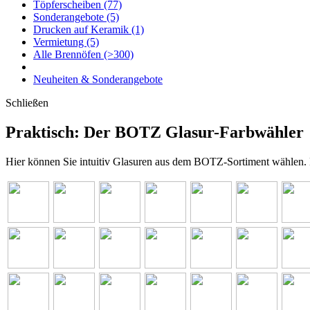
Töpferscheiben
(77)
Sonderangebote
(5)
Drucken auf Keramik
(1)
Vermietung
(5)
Alle Brennöfen
(>300)
Neuheiten & Sonderangebote
Schließen
Praktisch: Der BOTZ Glasur-Farbwähler
Hier können Sie intuitiv Glasuren aus dem BOTZ-Sortiment wählen. Kl
zum
zum
zum
zum
zum
zum
zum
Artikel
Artikel
Artikel
Artikel
Artikel
Artikel
Artike
zum
zum
zum
zum
zum
zum
zum
Artikel
Artikel
Artikel
Artikel
Artikel
Artikel
Artike